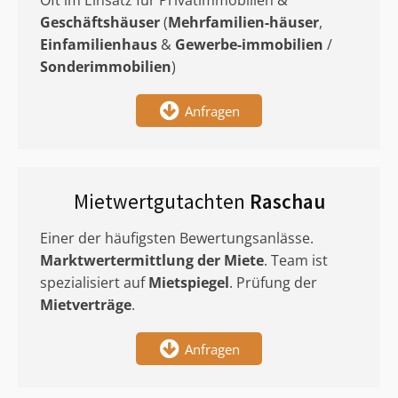
Oft im Einsatz für Privatimmobilien &
Geschäftshäuser
(
Mehrfamilien-häuser
,
Einfamilienhaus
&
Gewerbe-immobilien
/
Sonderimmobilien
)
Anfragen
Mietwertgutachten
Raschau
Einer der häufigsten Bewertungsanlässe.
Marktwertermittlung
der Miete
. Team ist
spezialisiert auf
Mietspiegel
. Prüfung der
Mietverträge
.
Anfragen