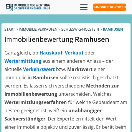
IMMOBILIE BEWERTEN
START
>
IMMOBILIE VERKAUFEN
>
SCHLESWIG-HOLSTEIN
>
RAMHUSEN
Immobilienbewertung
Ramhusen
Ganz gleich, ob
Hauskauf
,
Verkauf
oder
Wertermittlung
aus einem anderen Anlass – der
aktuelle
Verkehrswert
bzw.
Marktwert
einer
Immobilie in
Ramhusen
sollte realistisch geschätzt
werden. Es lassen sich verschiedene
Methoden zur
Immobilienbewertung
unterscheiden. Welches
Wertermittlungsverfahren
für welche Gebäudeart am
besten geeignet ist, weiß ein
unabhängiger
Sachverständiger
. Der Experte ermittelt den Wert
einer Immobilie objektiv und zuverlässig. Er berät beim