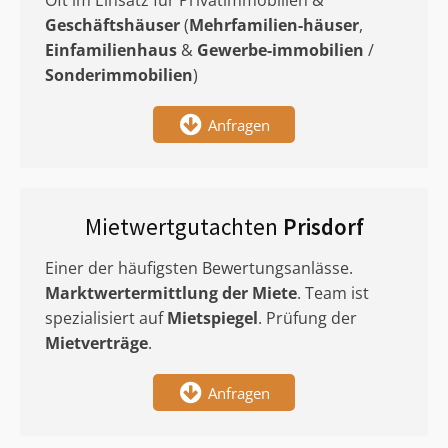
Oft im Einsatz für Privatimmobilien &
Geschäftshäuser
(
Mehrfamilien-häuser
,
Einfamilienhaus
&
Gewerbe-immobilien
/
Sonderimmobilien
)
Anfragen
Mietwertgutachten
Prisdorf
Einer der häufigsten Bewertungsanlässe.
Marktwertermittlung
der Miete
. Team ist
spezialisiert auf
Mietspiegel
. Prüfung der
Mietverträge
.
Anfragen