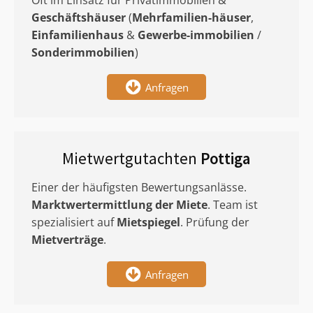
Oft im Einsatz für Privatimmobilien &
Geschäftshäuser
(
Mehrfamilien-häuser
,
Einfamilienhaus
&
Gewerbe-immobilien
/
Sonderimmobilien
)
Anfragen
Mietwertgutachten
Pottiga
Einer der häufigsten Bewertungsanlässe.
Marktwertermittlung
der Miete
. Team ist
spezialisiert auf
Mietspiegel
. Prüfung der
Mietverträge
.
Anfragen