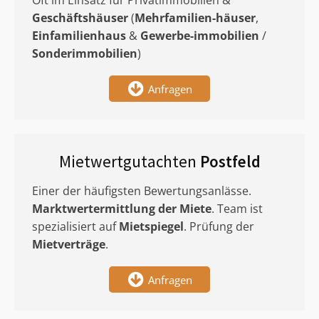
Oft im Einsatz für Privatimmobilien &
Geschäftshäuser
(
Mehrfamilien-häuser
,
Einfamilienhaus
&
Gewerbe-immobilien
/
Sonderimmobilien
)
Anfragen
Mietwertgutachten
Postfeld
Einer der häufigsten Bewertungsanlässe.
Marktwertermittlung
der Miete
. Team ist
spezialisiert auf
Mietspiegel
. Prüfung der
Mietverträge
.
Anfragen