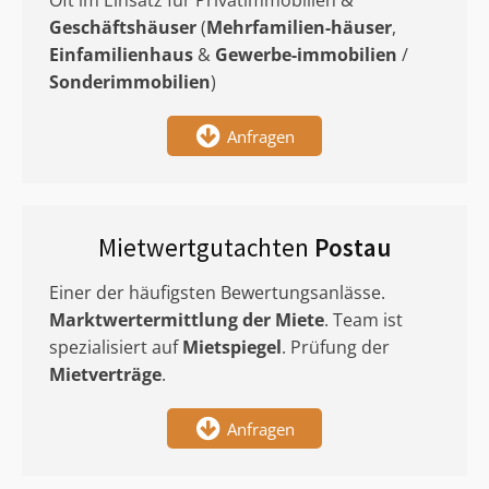
Oft im Einsatz für Privatimmobilien &
Geschäftshäuser
(
Mehrfamilien-häuser
,
Einfamilienhaus
&
Gewerbe-immobilien
/
Sonderimmobilien
)
Anfragen
Mietwertgutachten
Postau
Einer der häufigsten Bewertungsanlässe.
Marktwertermittlung
der Miete
. Team ist
spezialisiert auf
Mietspiegel
. Prüfung der
Mietverträge
.
Anfragen