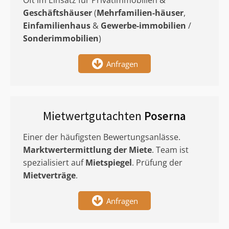
Oft im Einsatz für Privatimmobilien &
Geschäftshäuser
(
Mehrfamilien-häuser
,
Einfamilienhaus
&
Gewerbe-immobilien
/
Sonderimmobilien
)
Anfragen
Mietwertgutachten
Poserna
Einer der häufigsten Bewertungsanlässe.
Marktwertermittlung
der Miete
. Team ist
spezialisiert auf
Mietspiegel
. Prüfung der
Mietverträge
.
Anfragen