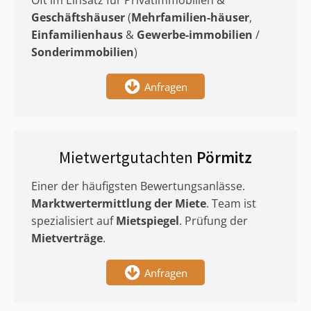
Oft im Einsatz für Privatimmobilien &
Geschäftshäuser
(
Mehrfamilien-häuser
,
Einfamilienhaus
&
Gewerbe-immobilien
/
Sonderimmobilien
)
Anfragen
Mietwertgutachten
Pörmitz
Einer der häufigsten Bewertungsanlässe.
Marktwertermittlung
der Miete
. Team ist
spezialisiert auf
Mietspiegel
. Prüfung der
Mietverträge
.
Anfragen