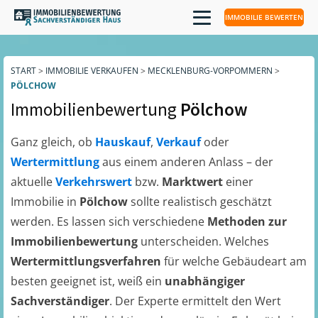
IMMOBILIE BEWERTEN
START
>
IMMOBILIE VERKAUFEN
>
MECKLENBURG-VORPOMMERN
>
PÖLCHOW
Immobilienbewertung
Pölchow
Ganz gleich, ob
Hauskauf
,
Verkauf
oder
Wertermittlung
aus einem anderen Anlass – der
aktuelle
Verkehrswert
bzw.
Marktwert
einer
Immobilie in
Pölchow
sollte realistisch geschätzt
werden. Es lassen sich verschiedene
Methoden zur
Immobilienbewertung
unterscheiden. Welches
Wertermittlungsverfahren
für welche Gebäudeart am
besten geeignet ist, weiß ein
unabhängiger
Sachverständiger
. Der Experte ermittelt den Wert