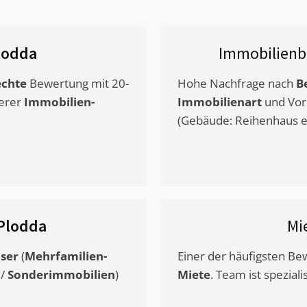
lodda
Immobilienb
chte
Bewertung mit 20-
Hohe Nachfrage nach
B
erer
Immobilien-
Immobilienart
und Vor
(Gebäude: Reihenhaus et
Plodda
Mi
ser
(
Mehrfamilien-
Einer der häufigsten B
/
Sonderimmobilien
)
Miete
. Team ist speziali