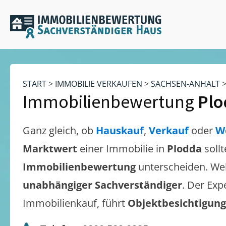
START
>
IMMOBILIE VERKAUFEN
>
SACHSEN-ANHALT
Immobilienbewertung
Plo
Ganz gleich, ob
Hauskauf
,
Verkauf
oder
W
Marktwert
einer Immobilie in
Plodda
soll
Immobilienbewertung
unterscheiden. We
unabhängiger Sachverständiger
. Der Exp
Immobilienkauf, führt
Objektbesichtigun