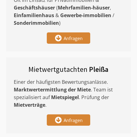
Oft im Einsatz für Privatimmobilien &
Geschäftshäuser
(
Mehrfamilien-häuser
,
Einfamilienhaus
&
Gewerbe-immobilien
/
Sonderimmobilien
)
Anfragen
Mietwertgutachten
Pleißa
Einer der häufigsten Bewertungsanlässe.
Marktwertermittlung
der Miete
. Team ist
spezialisiert auf
Mietspiegel
. Prüfung der
Mietverträge
.
Anfragen