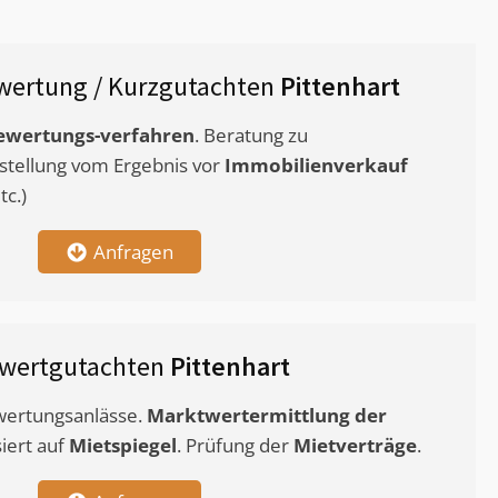
wertung / Kurzgutachten
Pittenhart
ewertungs-verfahren
. Beratung zu
stellung vom Ergebnis vor
Immobilienverkauf
c.)
Anfragen
twertgutachten
Pittenhart
ewertungsanlässe.
Marktwertermittlung
der
siert auf
Mietspiegel
. Prüfung der
Mietverträge
.