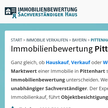
START
>
IMMOBILIE VERKAUFEN
>
BAYERN
>
PITTENH
Immobilienbewertung
Pit
Ganz gleich, ob
Hauskauf
,
Verkauf
oder
W
Marktwert
einer Immobilie in
Pittenhart
Immobilienbewertung
unterscheiden. We
unabhängiger Sachverständiger
. Der Exp
Immobilienkauf, führt
Objektbesichtigun