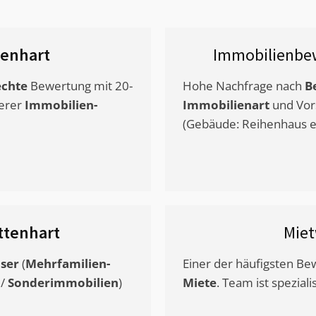
tenhart
Immobilienbe
chte
Bewertung mit 20-
Hohe Nachfrage nach
B
erer
Immobilien-
Immobilienart
und Vor
(Gebäude: Reihenhaus et
ttenhart
Mie
ser
(
Mehrfamilien-
Einer der häufigsten B
/
Sonderimmobilien
)
Miete
. Team ist speziali