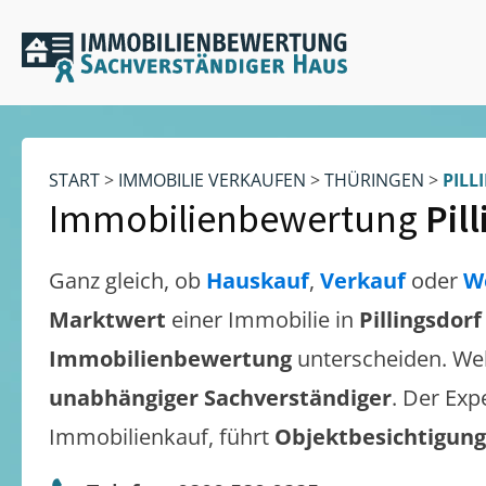
START
>
IMMOBILIE VERKAUFEN
>
THÜRINGEN
>
PILL
Immobilienbewertung
Pil
Ganz gleich, ob
Hauskauf
,
Verkauf
oder
W
Marktwert
einer Immobilie in
Pillingsdorf
Immobilienbewertung
unterscheiden. We
unabhängiger Sachverständiger
. Der Exp
Immobilienkauf, führt
Objektbesichtigun