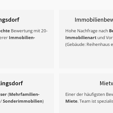
ingsdorf
Immobilienbew
chte
Bewertung mit 20-
Hohe Nachfrage nach
B
erer
Immobilien-
Immobilienart
und Vor
(Gebäude: Reihenhaus et
llingsdorf
Miet
ser
(
Mehrfamilien-
Einer der häufigsten B
/
Sonderimmobilien
)
Miete
. Team ist speziali