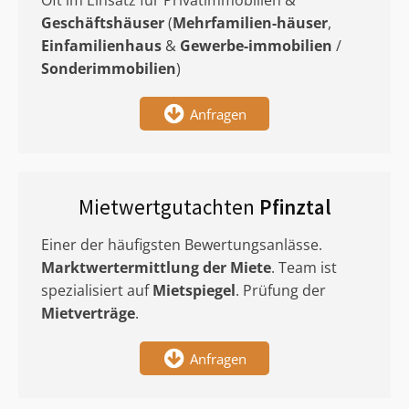
Oft im Einsatz für Privatimmobilien &
Geschäftshäuser
(
Mehrfamilien-häuser
,
Einfamilienhaus
&
Gewerbe-immobilien
/
Sonderimmobilien
)
Anfragen
Mietwertgutachten
Pfinztal
Einer der häufigsten Bewertungsanlässe.
Marktwertermittlung
der Miete
. Team ist
spezialisiert auf
Mietspiegel
. Prüfung der
Mietverträge
.
Anfragen