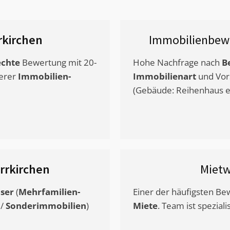
rkirchen
Immobilienbew
chte
Bewertung mit 20-
Hohe Nachfrage nach
B
erer
Immobilien-
Immobilienart
und Vor
(Gebäude: Reihenhaus et
rrkirchen
Miet
ser
(
Mehrfamilien-
Einer der häufigsten B
/
Sonderimmobilien
)
Miete
. Team ist speziali