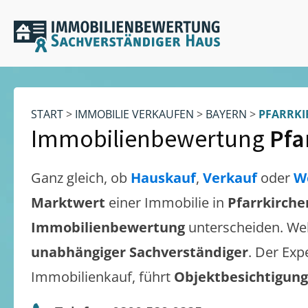
START
>
IMMOBILIE VERKAUFEN
>
BAYERN
>
PFARRKI
Immobilienbewertung
Pfa
Ganz gleich, ob
Hauskauf
,
Verkauf
oder
W
Marktwert
einer Immobilie in
Pfarrkirche
Immobilienbewertung
unterscheiden. We
unabhängiger Sachverständiger
. Der Exp
Immobilienkauf, führt
Objektbesichtigun