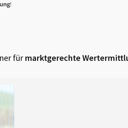
tung
!
ner für
marktgerechte Wertermittl