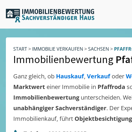
START
>
IMMOBILIE VERKAUFEN
>
SACHSEN
>
PFAFF
Immobilienbewertung
Pfa
Ganz gleich, ob
Hauskauf
,
Verkauf
oder
W
Marktwert
einer Immobilie in
Pfaffroda
s
Immobilienbewertung
unterscheiden. We
unabhängiger Sachverständiger
. Der Exp
Immobilienkauf, führt
Objektbesichtigun