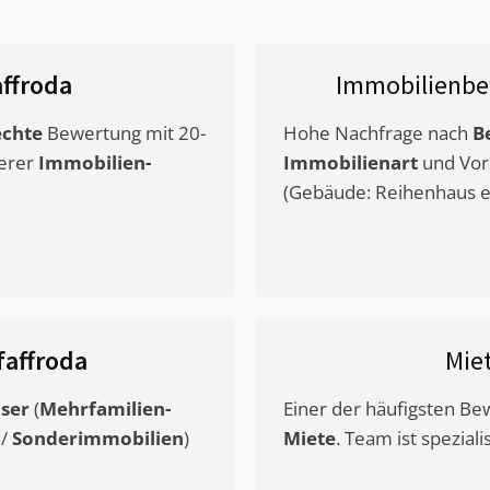
affroda
Immobilienbe
chte
Bewertung mit 20-
Hohe Nachfrage nach
B
erer
Immobilien-
Immobilienart
und Vor
(Gebäude: Reihenhaus et
faffroda
Mie
ser
(
Mehrfamilien-
Einer der häufigsten B
/
Sonderimmobilien
)
Miete
. Team ist speziali