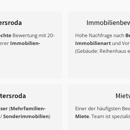
ersroda
Immobilienbew
chte
Bewertung mit 20-
Hohe Nachfrage nach
B
erer
Immobilien-
Immobilienart
und Vor
(Gebäude: Reihenhaus et
tersroda
Miet
ser
(
Mehrfamilien-
Einer der häufigsten B
/
Sonderimmobilien
)
Miete
. Team ist speziali