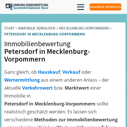
IMMOBILIE BEWERTEN
START
>
IMMOBILIE VERKAUFEN
>
MECKLENBURG-VORPOMMERN
>
PETERSDORF IN MECKLENBURG-VORPOMMERN
Immobilienbewertung
Petersdorf in Mecklenburg-
Vorpommern
Ganz gleich, ob
Hauskauf
,
Verkauf
oder
Wertermittlung
aus einem anderen Anlass – der
aktuelle
Verkehrswert
bzw.
Marktwert
einer
Immobilie in
Petersdorf in Mecklenburg-Vorpommern
sollte
realistisch geschätzt werden. Es lassen sich
verschiedene
Methoden zur Immobilienbewertung