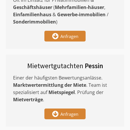
Oft im Einsatz für Privatimmobilien &
Geschäftshäuser
(
Mehrfamilien-häuser
,
Einfamilienhaus
&
Gewerbe-immobilien
/
Sonderimmobilien
)
Anfragen
Mietwertgutachten
Pessin
Einer der häufigsten Bewertungsanlässe.
Marktwertermittlung
der Miete
. Team ist
spezialisiert auf
Mietspiegel
. Prüfung der
Mietverträge
.
Anfragen