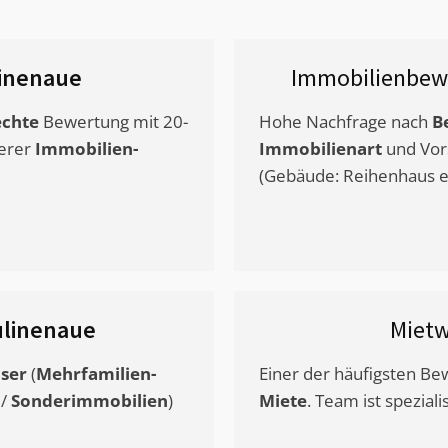
inenaue
Immobilienbew
chte
Bewertung mit 20-
Hohe Nachfrage nach
B
erer
Immobilien-
Immobilienart
und Vor
(Gebäude: Reihenhaus et
ulinenaue
Miet
ser
(
Mehrfamilien-
Einer der häufigsten B
/
Sonderimmobilien
)
Miete
. Team ist speziali