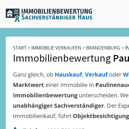
START
>
IMMOBILIE VERKAUFEN
>
BRANDENBURG
>
P
Immobilienbewertung
Pau
Ganz gleich, ob
Hauskauf
,
Verkauf
oder
W
Marktwert
einer Immobilie in
Paulinenau
Immobilienbewertung
unterscheiden. We
unabhängiger Sachverständiger
. Der Exp
Immobilienkauf, führt
Objektbesichtigun