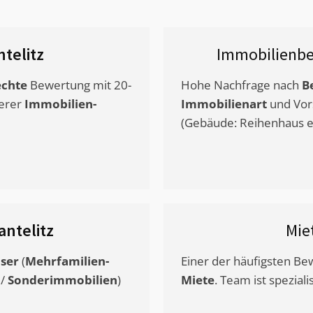
ntelitz
Immobilienbe
chte
Bewertung mit 20-
Hohe Nachfrage nach
B
erer
Immobilien-
Immobilienart
und Vor
(Gebäude: Reihenhaus et
antelitz
Mie
ser
(
Mehrfamilien-
Einer der häufigsten B
/
Sonderimmobilien
)
Miete
. Team ist speziali