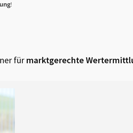
tung
!
ner für
marktgerechte Wertermittl