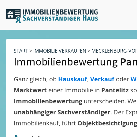
START
>
IMMOBILIE VERKAUFEN
>
MECKLENBURG-VO
Immobilienbewertung
Pan
Ganz gleich, ob
Hauskauf
,
Verkauf
oder
W
Marktwert
einer Immobilie in
Pantelitz
so
Immobilienbewertung
unterscheiden. We
unabhängiger Sachverständiger
. Der Exp
Immobilienkauf, führt
Objektbesichtigun