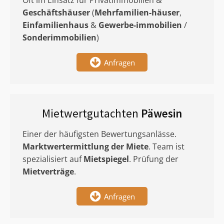
Oft im Einsatz für Privatimmobilien &
Geschäftshäuser
(
Mehrfamilien-häuser
,
Einfamilienhaus
&
Gewerbe-immobilien
/
Sonderimmobilien
)
Anfragen
Mietwertgutachten
Päwesin
Einer der häufigsten Bewertungsanlässe.
Marktwertermittlung
der Miete
. Team ist
spezialisiert auf
Mietspiegel
. Prüfung der
Mietverträge
.
Anfragen