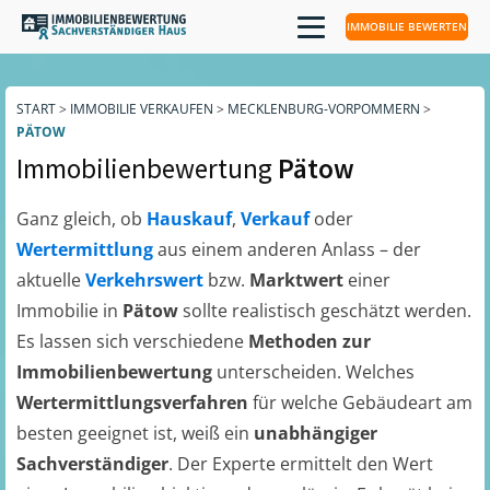
IMMOBILIE BEWERTEN
START
>
IMMOBILIE VERKAUFEN
>
MECKLENBURG-VORPOMMERN
>
PÄTOW
Immobilienbewertung
Pätow
Ganz gleich, ob
Hauskauf
,
Verkauf
oder
Wertermittlung
aus einem anderen Anlass – der
aktuelle
Verkehrswert
bzw.
Marktwert
einer
Immobilie in
Pätow
sollte realistisch geschätzt werden.
Es lassen sich verschiedene
Methoden zur
Immobilienbewertung
unterscheiden. Welches
Wertermittlungsverfahren
für welche Gebäudeart am
besten geeignet ist, weiß ein
unabhängiger
Sachverständiger
. Der Experte ermittelt den Wert