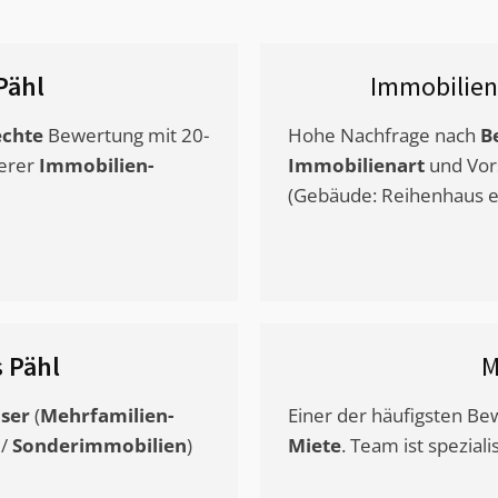
Pähl
Immobilien
chte
Bewertung mit 20-
Hohe Nachfrage nach
B
erer
Immobilien-
Immobilienart
und Vor
(Gebäude: Reihenhaus et
s
Pähl
M
ser
(
Mehrfamilien-
Einer der häufigsten B
/
Sonderimmobilien
)
Miete
. Team ist speziali