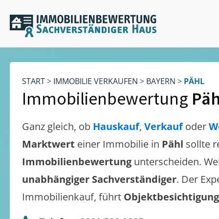
START
>
IMMOBILIE VERKAUFEN
>
BAYERN
>
PÄHL
Immobilienbewertung
Päh
Ganz gleich, ob
Hauskauf
,
Verkauf
oder
W
Marktwert
einer Immobilie in
Pähl
sollte 
Immobilienbewertung
unterscheiden. We
unabhängiger Sachverständiger
. Der Exp
Immobilienkauf, führt
Objektbesichtigun