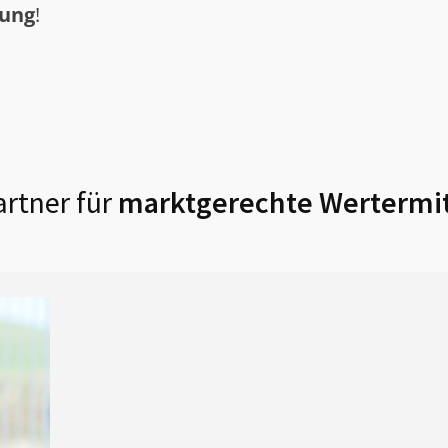
tung
!
rtner für
marktgerechte Wertermit