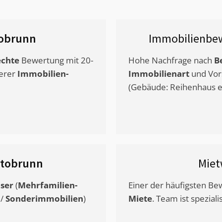
obrunn
Immobilienbew
chte
Bewertung mit 20-
Hohe Nachfrage nach
B
erer
Immobilien-
Immobilienart
und Vor
(Gebäude: Reihenhaus et
tobrunn
Miet
ser
(
Mehrfamilien-
Einer der häufigsten B
/
Sonderimmobilien
)
Miete
. Team ist speziali