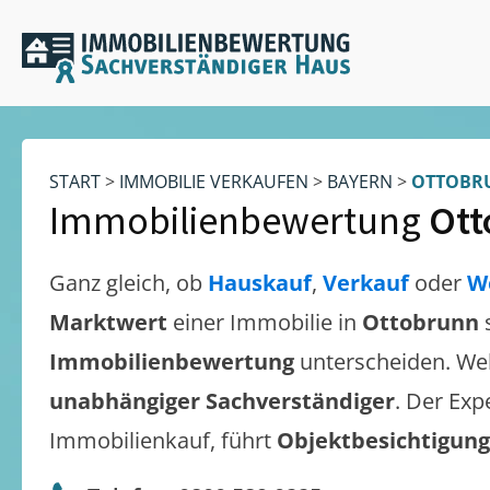
START
>
IMMOBILIE VERKAUFEN
>
BAYERN
>
OTTOBR
Immobilienbewertung
Ott
Ganz gleich, ob
Hauskauf
,
Verkauf
oder
W
Marktwert
einer Immobilie in
Ottobrunn
Immobilienbewertung
unterscheiden. We
unabhängiger Sachverständiger
. Der Exp
Immobilienkauf, führt
Objektbesichtigun