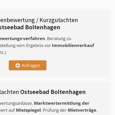
ienbewertung / Kurzgutachten
stseebad Boltenhagen
ewertungs-verfahren
. Beratung zu
stellung vom Ergebnis vor
Immobilienverkauf
c.)
Anfragen
tachten
Ostseebad Boltenhagen
ewertungsanlässe.
Marktwertermittlung
der
siert auf
Mietspiegel
. Prüfung der
Mietverträge
.