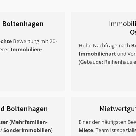
 Boltenhagen
Immobil
O
chte
Bewertung mit 20-
Hohe Nachfrage nach
B
erer
Immobilien-
Immobilienart
und Vor
(Gebäude: Reihenhaus et
ad Boltenhagen
Mietwertgu
ser
(
Mehrfamilien-
Einer der häufigsten B
/
Sonderimmobilien
)
Miete
. Team ist speziali