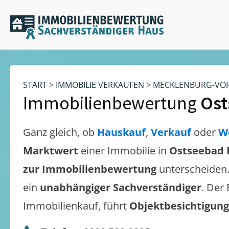
START
>
IMMOBILIE VERKAUFEN
>
MECKLENBURG-VO
Immobilienbewertung
Ost
Ganz gleich, ob
Hauskauf
,
Verkauf
oder
W
Marktwert
einer Immobilie in
Ostseebad 
zur Immobilienbewertung
unterscheiden
ein
unabhängiger Sachverständiger
. Der
Immobilienkauf, führt
Objektbesichtigun