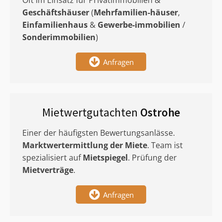
Oft im Einsatz für Privatimmobilien &
Geschäftshäuser
(
Mehrfamilien-häuser
,
Einfamilienhaus
&
Gewerbe-immobilien
/
Sonderimmobilien
)
Anfragen
Mietwertgutachten
Ostrohe
Einer der häufigsten Bewertungsanlässe.
Marktwertermittlung
der Miete
. Team ist
spezialisiert auf
Mietspiegel
. Prüfung der
Mietverträge
.
Anfragen