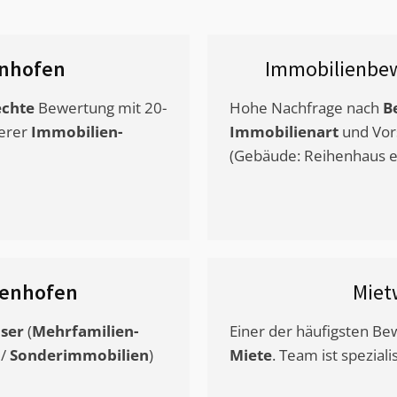
nhofen
Immobilienbew
chte
Bewertung mit 20-
Hohe Nachfrage nach
B
erer
Immobilien-
Immobilienart
und Vor
(Gebäude: Reihenhaus et
enhofen
Miet
ser
(
Mehrfamilien-
Einer der häufigsten B
/
Sonderimmobilien
)
Miete
. Team ist speziali