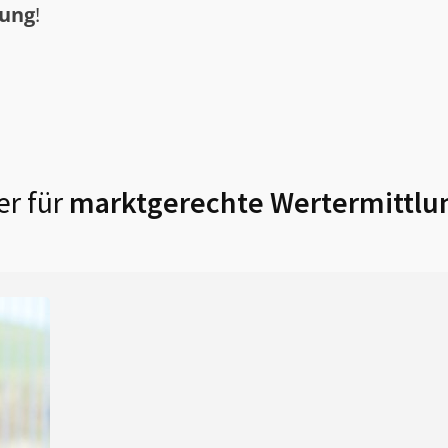
tung
!
r für
marktgerechte Wertermittlu