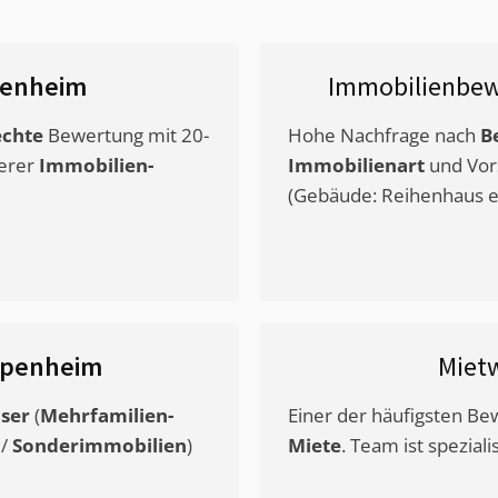
enheim
Immobilienbew
chte
Bewertung mit 20-
Hohe Nachfrage nach
B
erer
Immobilien-
Immobilienart
und Vor
(Gebäude: Reihenhaus et
penheim
Miet
ser
(
Mehrfamilien-
Einer der häufigsten B
/
Sonderimmobilien
)
Miete
. Team ist speziali