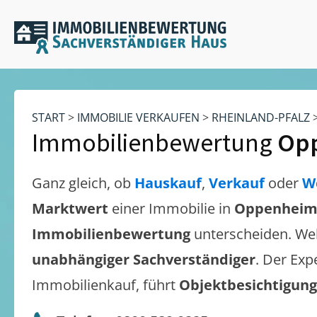
START
>
IMMOBILIE VERKAUFEN
>
RHEINLAND-PFALZ
Immobilienbewertung
Op
Ganz gleich, ob
Hauskauf
,
Verkauf
oder
W
Marktwert
einer Immobilie in
Oppenhei
Immobilienbewertung
unterscheiden. We
unabhängiger Sachverständiger
. Der Exp
Immobilienkauf, führt
Objektbesichtigun