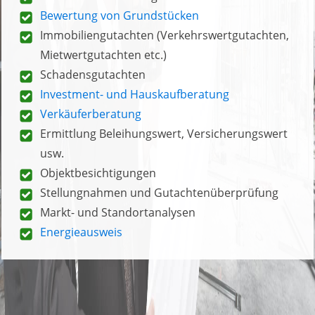
Berechnung Beleihungswert
(als Nachweis
gegenüber dem Kreditinstitut)
Ermittlung Werteinfluss von Rechten und
Belastungen (Wohnungsrechte usw.)
Zugewinnermittlung bei Ehescheidung
Bewertungsdienstleistungen
Immobilienbewertung
Bewertung von Grundstücken
Immobiliengutachten (Verkehrswertgutachten,
Mietwertgutachten etc.)
Schadensgutachten
Investment- und Hauskaufberatung
Verkäuferberatung