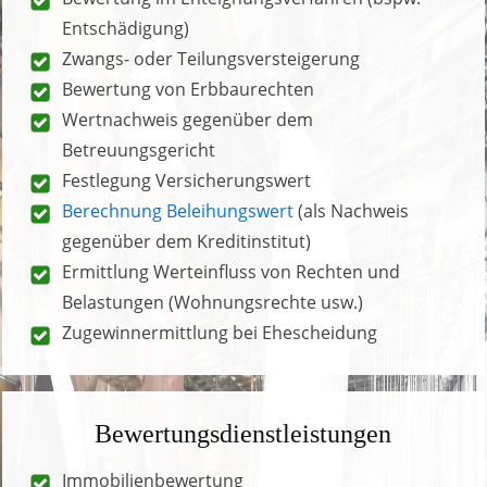
Bewertungsanlässe
Kauf oder Verkauf von Haus bzw. Grundstück
Zugewinnermittlung bei Ehescheidung
Regulierung einer Erbengemeinschaft
Steuerliche Anlässe (z. B. Nachweise gegenüber
dem Finanzamt)
Bewertung im Enteignungsverfahren (bspw.
Entschädigung)
Zwangs- oder Teilungsversteigerung
Bewertung von Erbbaurechten
Wertnachweis gegenüber dem
Betreuungsgericht
Festlegung Versicherungswert