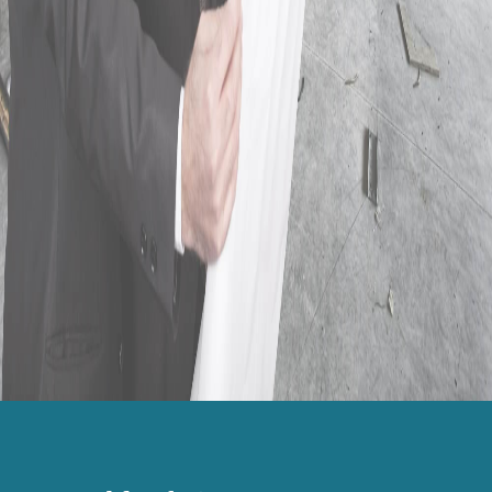
Ermittlung Beleihungswert, Versicherungswert
usw.
Objektbesichtigungen
Stellungnahmen und Gutachtenüberprüfung
Markt- und Standortanalysen
Energieausweis