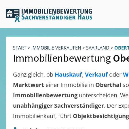
START
>
IMMOBILIE VERKAUFEN
>
SAARLAND
>
OBER
Immobilienbewertung
Obe
Ganz gleich, ob
Hauskauf
,
Verkauf
oder
W
Marktwert
einer Immobilie in
Oberthal
so
Immobilienbewertung
unterscheiden. We
unabhängiger Sachverständiger
. Der Exp
Immobilienkauf, führt
Objektbesichtigun