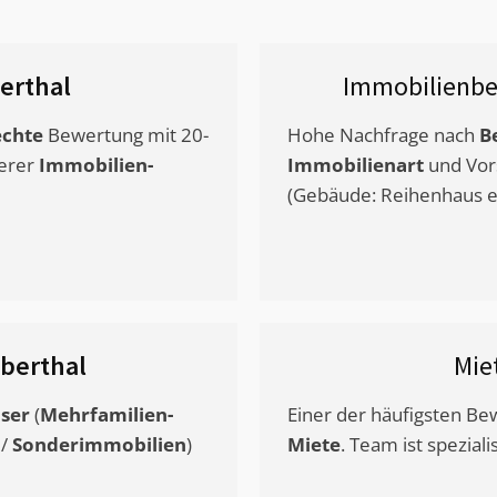
erthal
Immobilienbe
chte
Bewertung mit 20-
Hohe Nachfrage nach
B
erer
Immobilien-
Immobilienart
und Vor
(Gebäude: Reihenhaus et
berthal
Mie
ser
(
Mehrfamilien-
Einer der häufigsten B
/
Sonderimmobilien
)
Miete
. Team ist speziali