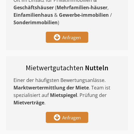
Oft im Einsatz für Privatimmobilien &
Geschäftshäuser
(
Mehrfamilien-häuser
,
Einfamilienhaus
&
Gewerbe-immobilien
/
Sonderimmobilien
)
Anfragen
Mietwertgutachten
Nutteln
Einer der häufigsten Bewertungsanlässe.
Marktwertermittlung
der Miete
. Team ist
spezialisiert auf
Mietspiegel
. Prüfung der
Mietverträge
.
Anfragen