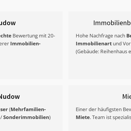
udow
Immobilienb
chte
Bewertung mit 20-
Hohe Nachfrage nach
B
erer
Immobilien-
Immobilienart
und Vor
(Gebäude: Reihenhaus et
Nudow
Mi
ser
(
Mehrfamilien-
Einer der häufigsten B
/
Sonderimmobilien
)
Miete
. Team ist speziali