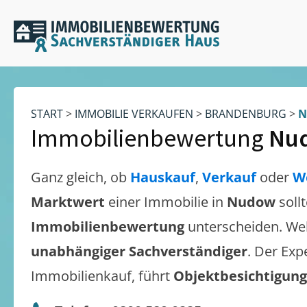
START
>
IMMOBILIE VERKAUFEN
>
BRANDENBURG
>
N
Immobilienbewertung
Nu
Ganz gleich, ob
Hauskauf
,
Verkauf
oder
W
Marktwert
einer Immobilie in
Nudow
soll
Immobilienbewertung
unterscheiden. We
unabhängiger Sachverständiger
. Der Exp
Immobilienkauf, führt
Objektbesichtigun