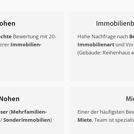
ohen
Immobilienb
chte
Bewertung mit 20-
Hohe Nachfrage nach
B
erer
Immobilien-
Immobilienart
und Vor
(Gebäude: Reihenhaus et
Nohen
Mi
ser
(
Mehrfamilien-
Einer der häufigsten B
/
Sonderimmobilien
)
Miete
. Team ist speziali