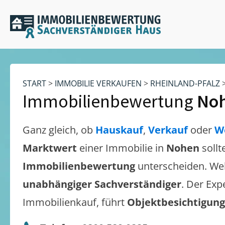
START
>
IMMOBILIE VERKAUFEN
>
RHEINLAND-PFALZ
Immobilienbewertung
No
Ganz gleich, ob
Hauskauf
,
Verkauf
oder
W
Marktwert
einer Immobilie in
Nohen
sollt
Immobilienbewertung
unterscheiden. We
unabhängiger Sachverständiger
. Der Exp
Immobilienkauf, führt
Objektbesichtigun