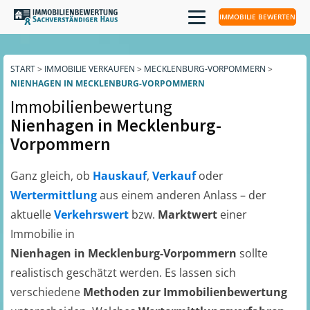
IMMOBILIE BEWERTEN
START
>
IMMOBILIE VERKAUFEN
>
MECKLENBURG-VORPOMMERN
>
NIENHAGEN IN MECKLENBURG-VORPOMMERN
Immobilienbewertung
Nienhagen in Mecklenburg-
Vorpommern
Ganz gleich, ob
Hauskauf
,
Verkauf
oder
Wertermittlung
aus einem anderen Anlass – der
aktuelle
Verkehrswert
bzw.
Marktwert
einer
Immobilie in
Nienhagen in Mecklenburg-Vorpommern
sollte
realistisch geschätzt werden. Es lassen sich
verschiedene
Methoden zur Immobilienbewertung