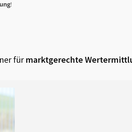
tung
!
ner für
marktgerechte Wertermittl