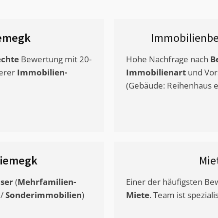
emegk
Immobilienbe
chte
Bewertung mit 20-
Hohe Nachfrage nach
B
erer
Immobilien-
Immobilienart
und Vor
(Gebäude: Reihenhaus et
iemegk
Mie
ser
(
Mehrfamilien-
Einer der häufigsten B
/
Sonderimmobilien
)
Miete
. Team ist speziali