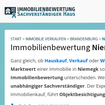
START
>
IMMOBILIE VERKAUFEN
>
BRANDENBURG
>
N
Immobilienbewertung
Ni
Ganz gleich, ob
Hauskauf
,
Verkauf
oder
W
Marktwert
einer Immobilie in
Niemegk
so
Immobilienbewertung
unterscheiden. We
unabhängiger Sachverständiger
. Der Exp
Immobilienkauf, führt
Objektbesichtigun