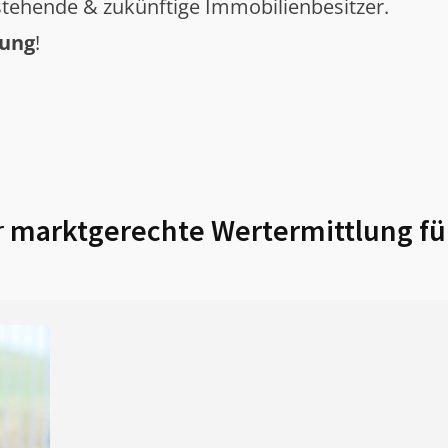
tehende & zukünftige Immobilienbesitzer.
tung
!
r
marktgerechte Wertermittlung f