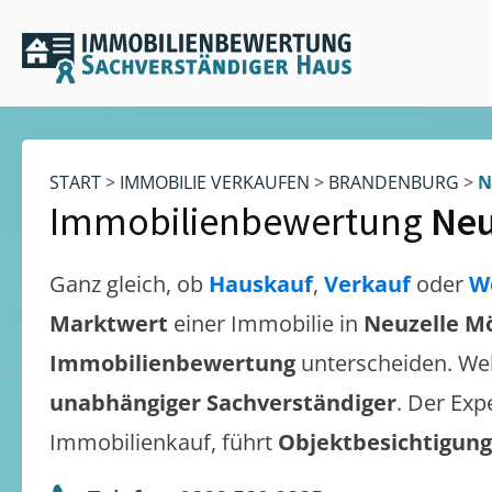
START
>
IMMOBILIE VERKAUFEN
>
BRANDENBURG
>
N
Immobilienbewertung
Neu
Ganz gleich, ob
Hauskauf
,
Verkauf
oder
W
Marktwert
einer Immobilie in
Neuzelle M
Immobilienbewertung
unterscheiden. We
unabhängiger Sachverständiger
. Der Exp
Immobilienkauf, führt
Objektbesichtigun