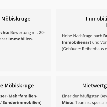
 Möbiskruge
Immobil
chte
Bewertung mit 20-
Hohe Nachfrage nach
B
erer
Immobilien-
Immobilienart
und Vor
(Gebäude: Reihenhaus et
le Möbiskruge
Mietwert
ser
(
Mehrfamilien-
Einer der häufigsten B
/
Sonderimmobilien
)
Miete
. Team ist speziali