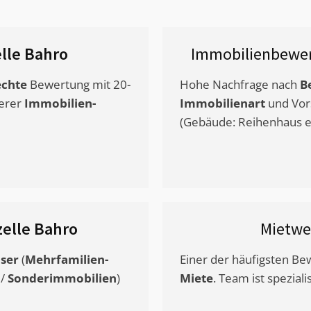
lle Bahro
Immobilienbewer
chte
Bewertung mit 20-
Hohe Nachfrage nach
B
erer
Immobilien-
Immobilienart
und Vor
(Gebäude: Reihenhaus et
elle Bahro
Mietwe
ser
(
Mehrfamilien-
Einer der häufigsten B
/
Sonderimmobilien
)
Miete
. Team ist speziali