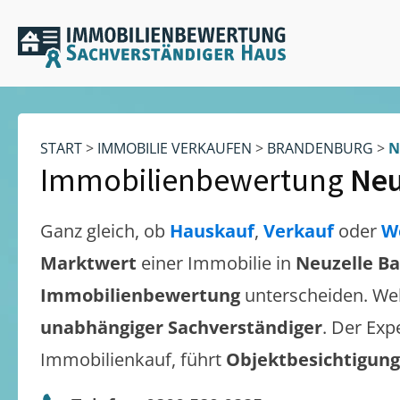
START
>
IMMOBILIE VERKAUFEN
>
BRANDENBURG
>
N
Immobilienbewertung
Neu
Ganz gleich, ob
Hauskauf
,
Verkauf
oder
W
Marktwert
einer Immobilie in
Neuzelle B
Immobilienbewertung
unterscheiden. We
unabhängiger Sachverständiger
. Der Exp
Immobilienkauf, führt
Objektbesichtigun