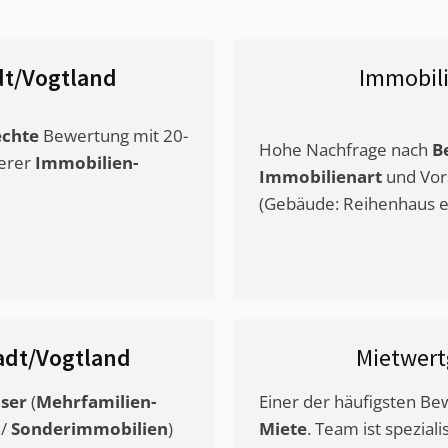
t/Vogtland
Immobil
chte
Bewertung mit 20-
Hohe Nachfrage nach
B
erer
Immobilien-
Immobilienart
und Vor
(Gebäude: Reihenhaus et
adt/Vogtland
Mietwer
ser
(
Mehrfamilien-
Einer der häufigsten B
/
Sonderimmobilien
)
Miete
. Team ist speziali