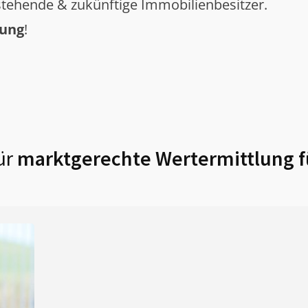
tehende & zukünftige Immobilienbesitzer.
tung
!
ür
marktgerechte Wertermittlung 