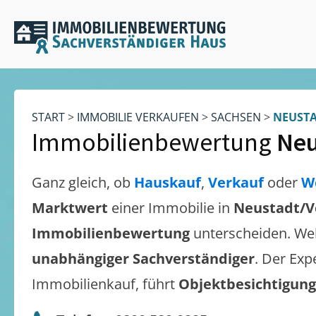
START
>
IMMOBILIE VERKAUFEN
>
SACHSEN
>
NEUST
Immobilienbewertung
Neu
Ganz gleich, ob
Hauskauf
,
Verkauf
oder
W
Marktwert
einer Immobilie in
Neustadt/V
Immobilienbewertung
unterscheiden. We
unabhängiger Sachverständiger
. Der Exp
Immobilienkauf, führt
Objektbesichtigun