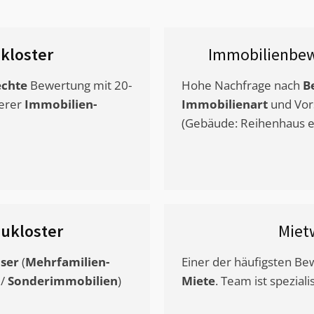
kloster
Immobilienbew
chte
Bewertung mit 20-
Hohe Nachfrage nach
B
erer
Immobilien-
Immobilienart
und Vor
(Gebäude: Reihenhaus et
ukloster
Miet
ser
(
Mehrfamilien-
Einer der häufigsten B
/
Sonderimmobilien
)
Miete
. Team ist speziali