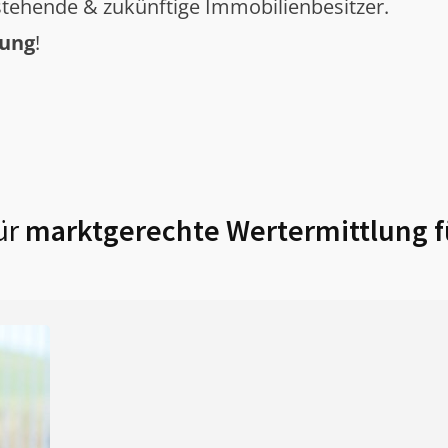
tehende & zukünftige Immobilienbesitzer.
tung
!
ür
marktgerechte Wertermittlung 