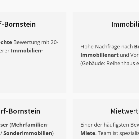
-Bornstein
Immobil
chte
Bewertung mit 20-
Hohe Nachfrage nach
B
erer
Immobilien-
Immobilienart
und Vor
(Gebäude: Reihenhaus et
rf-Bornstein
Mietwer
ser
(
Mehrfamilien-
Einer der häufigsten B
/
Sonderimmobilien
)
Miete
. Team ist speziali