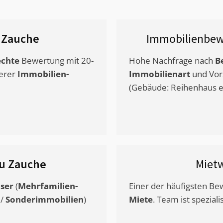
 Zauche
Immobilienbew
chte
Bewertung mit 20-
Hohe Nachfrage nach
B
erer
Immobilien-
Immobilienart
und Vor
(Gebäude: Reihenhaus et
u Zauche
Miet
ser
(
Mehrfamilien-
Einer der häufigsten B
/
Sonderimmobilien
)
Miete
. Team ist speziali