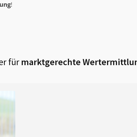
tung
!
r für
marktgerechte Wertermittlu