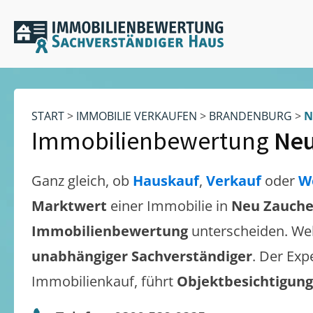
START
>
IMMOBILIE VERKAUFEN
>
BRANDENBURG
>
N
Immobilienbewertung
Neu
Ganz gleich, ob
Hauskauf
,
Verkauf
oder
W
Marktwert
einer Immobilie in
Neu Zauch
Immobilienbewertung
unterscheiden. We
unabhängiger Sachverständiger
. Der Exp
Immobilienkauf, führt
Objektbesichtigun