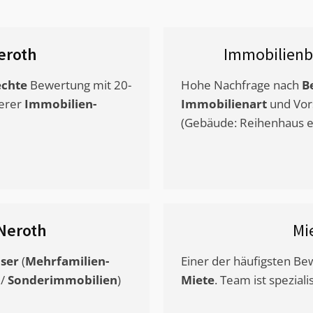
eroth
Immobilienb
chte
Bewertung mit 20-
Hohe Nachfrage nach
B
erer
Immobilien-
Immobilienart
und Vor
(Gebäude: Reihenhaus et
Neroth
Mi
ser
(
Mehrfamilien-
Einer der häufigsten B
/
Sonderimmobilien
)
Miete
. Team ist speziali