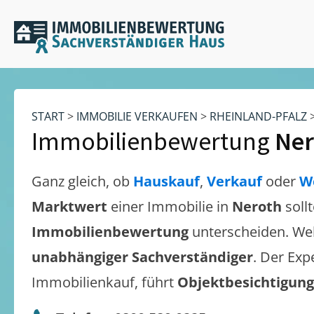
START
>
IMMOBILIE VERKAUFEN
>
RHEINLAND-PFALZ
Immobilienbewertung
Ner
Ganz gleich, ob
Hauskauf
,
Verkauf
oder
W
Marktwert
einer Immobilie in
Neroth
soll
Immobilienbewertung
unterscheiden. We
unabhängiger Sachverständiger
. Der Exp
Immobilienkauf, führt
Objektbesichtigun