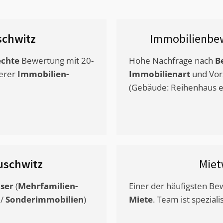
chwitz
Immobilienbe
chte
Bewertung mit 20-
Hohe Nachfrage nach
B
erer
Immobilien-
Immobilienart
und Vor
(Gebäude: Reihenhaus et
schwitz
Miet
ser
(
Mehrfamilien-
Einer der häufigsten B
/
Sonderimmobilien
)
Miete
. Team ist speziali