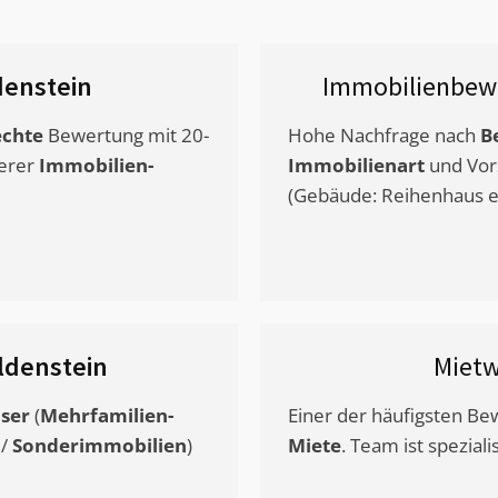
enstein
Immobilienbew
chte
Bewertung mit 20-
Hohe Nachfrage nach
B
erer
Immobilien-
Immobilienart
und Vor
(Gebäude: Reihenhaus et
ldenstein
Miet
ser
(
Mehrfamilien-
Einer der häufigsten B
/
Sonderimmobilien
)
Miete
. Team ist speziali