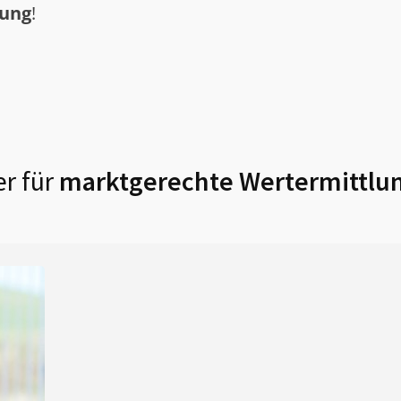
tung
!
r für
marktgerechte Wertermittlun