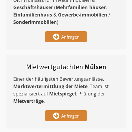
Oft im Einsatz für Privatimmobilien &
Geschäftshäuser
(
Mehrfamilien-häuser
,
Einfamilienhaus
&
Gewerbe-immobilien
/
Sonderimmobilien
)
Anfragen
Mietwertgutachten
Mülsen
Einer der häufigsten Bewertungsanlässe.
Marktwertermittlung
der Miete
. Team ist
spezialisiert auf
Mietspiegel
. Prüfung der
Mietverträge
.
Anfragen