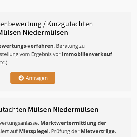
ienbewertung / Kurzgutachten
Mülsen Niedermülsen
ewertungs-verfahren
. Beratung zu
stellung vom Ergebnis vor
Immobilienverkauf
c.)
Anfragen
utachten
Mülsen Niedermülsen
ewertungsanlässe.
Marktwertermittlung
der
siert auf
Mietspiegel
. Prüfung der
Mietverträge
.