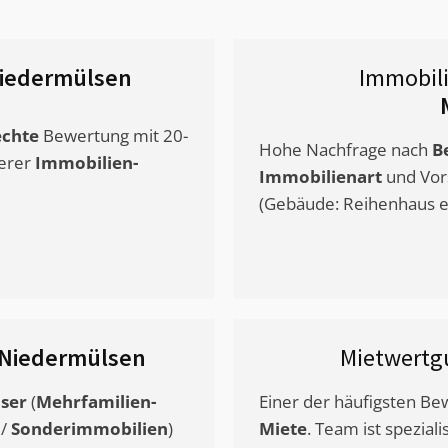
iedermülsen
Immobil
chte
Bewertung mit 20-
Hohe Nachfrage nach
B
erer
Immobilien-
Immobilienart
und Vor
(Gebäude: Reihenhaus et
 Niedermülsen
Mietwertg
ser
(
Mehrfamilien-
Einer der häufigsten B
/
Sonderimmobilien
)
Miete
. Team ist speziali