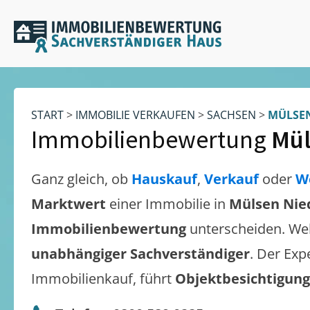
START
>
IMMOBILIE VERKAUFEN
>
SACHSEN
>
MÜLSE
Immobilienbewertung
Mül
Ganz gleich, ob
Hauskauf
,
Verkauf
oder
W
Marktwert
einer Immobilie in
Mülsen Nie
Immobilienbewertung
unterscheiden. We
unabhängiger Sachverständiger
. Der Exp
Immobilienkauf, führt
Objektbesichtigun