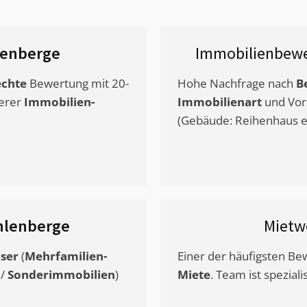
enberge
Immobilienbewe
chte
Bewertung mit 20-
Hohe Nachfrage nach
B
erer
Immobilien-
Immobilienart
und Vor
(Gebäude: Reihenhaus et
lenberge
Mietw
ser
(
Mehrfamilien-
Einer der häufigsten B
/
Sonderimmobilien
)
Miete
. Team ist speziali