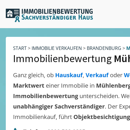
START
>
IMMOBILIE VERKAUFEN
>
BRANDENBURG
>
M
Immobilienbewertung
Mü
Ganz gleich, ob
Hauskauf
,
Verkauf
oder
W
Marktwert
einer Immobilie in
Mühlenber
Immobilienbewertung
unterscheiden. We
unabhängiger Sachverständiger
. Der Exp
Immobilienkauf, führt
Objektbesichtigun