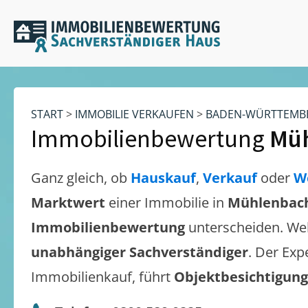
START
>
IMMOBILIE VERKAUFEN
>
BADEN-WÜRTTEMB
Immobilienbewertung
Mü
Ganz gleich, ob
Hauskauf
,
Verkauf
oder
W
Marktwert
einer Immobilie in
Mühlenbac
Immobilienbewertung
unterscheiden. We
unabhängiger Sachverständiger
. Der Exp
Immobilienkauf, führt
Objektbesichtigun