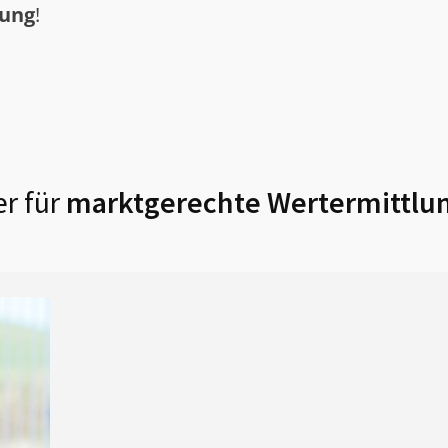
tung
!
r für
marktgerechte Wertermittlun