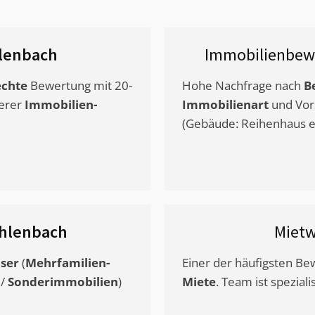
lenbach
Immobilienbew
chte
Bewertung mit 20-
Hohe Nachfrage nach
B
erer
Immobilien-
Immobilienart
und Vor
(Gebäude: Reihenhaus et
hlenbach
Miet
ser
(
Mehrfamilien-
Einer der häufigsten B
/
Sonderimmobilien
)
Miete
. Team ist speziali