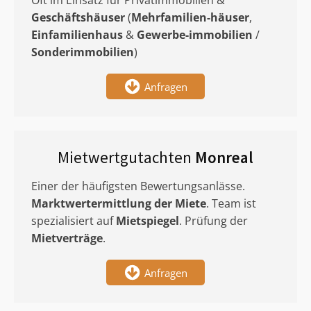
Oft im Einsatz für Privatimmobilien &
Geschäftshäuser
(
Mehrfamilien-häuser
,
Einfamilienhaus
&
Gewerbe-immobilien
/
Sonderimmobilien
)
Anfragen
Mietwertgutachten
Monreal
Einer der häufigsten Bewertungsanlässe.
Marktwertermittlung
der Miete
. Team ist
spezialisiert auf
Mietspiegel
. Prüfung der
Mietverträge
.
Anfragen